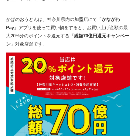
開
終
日
更
新
かばのおうどんは、神奈川県内の加盟店にて「
かながわ
日
Pay
」アプリを使って買い物をすると、お買い上げ金額の最
大20%分のポイントを還元する「
総額70億円還元キャンペー
ン
」対象店舗です。