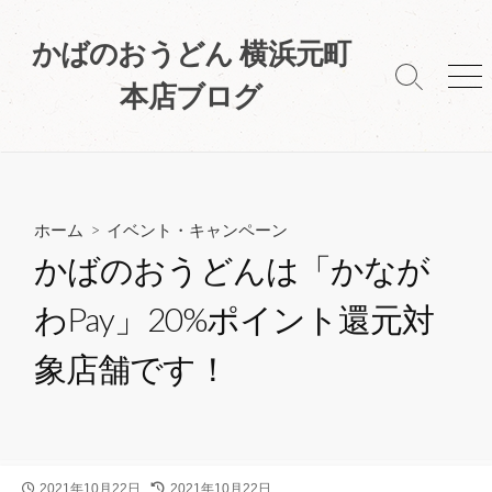
コ
ン
かばのおうどん 横浜元町
テ
検
メ
本店ブログ
ン
索
ニ
ツ
切
ュ
へ
り
ー
替
ス
え
キ
ホーム
>
イベント・キャンペーン
ッ
プ
かばのおうどんは「かなが
わPay」20%ポイント還元対
象店舗です！
公
2021年10月22日
最
2021年10月22日