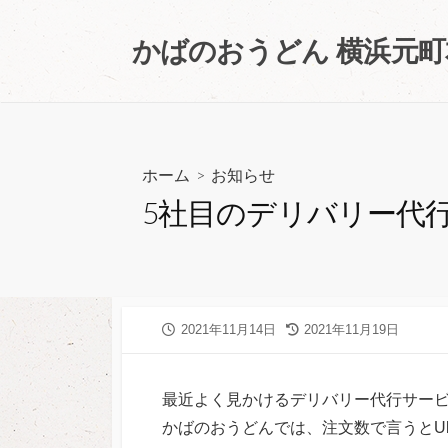
コ
ン
かばのおうどん 横浜元
テ
ン
ツ
へ
ス
ホーム
>
お知らせ
キ
5社目のデリバリー代行
ッ
プ
公
2021年11月14日
最
2021年11月19日
開
終
日
更
新
最近よく見かけるデリバリー代行サー
日
かばのおうどんでは、注文数で言うとUber