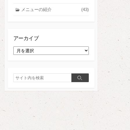
メニューの紹介
(43)
アーカイブ
ア
ー
カ
イ
ブ
検
検
索
索