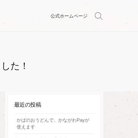
公式ホームページ
検
索
切
り
替
え
ました！
最近の投稿
かばのおうどんで、かながわPayが
使えます