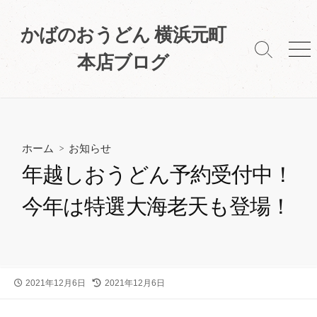
コ
ン
かばのおうどん 横浜元町
テ
検
メ
本店ブログ
ン
索
ニ
ツ
切
ュ
へ
り
ー
替
ス
え
キ
ホーム
>
お知らせ
ッ
プ
年越しおうどん予約受付中！
今年は特選大海老天も登場！
公
2021年12月6日
最
2021年12月6日
開
終
日
更