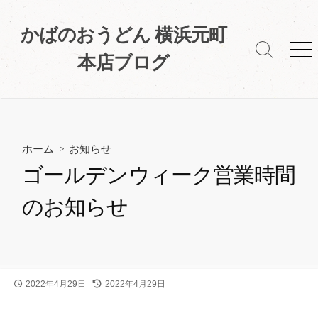
コ
ン
かばのおうどん 横浜元町
テ
検
メ
本店ブログ
ン
索
ニ
ツ
切
ュ
へ
り
ー
替
ス
え
キ
ホーム
>
お知らせ
ッ
プ
ゴールデンウィーク営業時間
のお知らせ
公
2022年4月29日
最
2022年4月29日
開
終
日
更