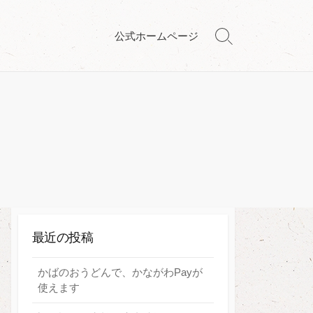
公式ホームページ
検
索
切
り
替
え
最近の投稿
かばのおうどんで、かながわPayが
使えます