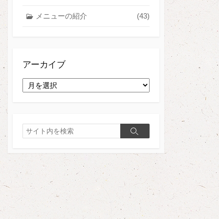
メニューの紹介
(43)
アーカイブ
ア
ー
カ
イ
ブ
検
検
索
索