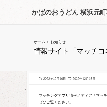
コ
ン
かばのおうどん 横浜元
テ
ン
ツ
へ
ス
ホーム
>
お知らせ
キ
情報サイト「マッチコ
ッ
プ
公
2022年12月16日
最
2022年12月16日
開
終
日
更
新
マッチングアプリ情報メディア「マッ
日
ぜひご覧ください。