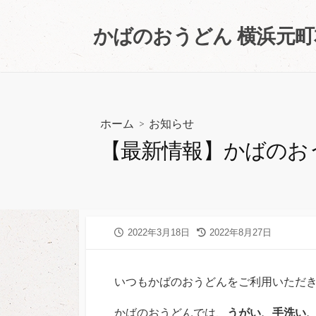
コ
ン
かばのおうどん 横浜元
テ
ン
ツ
へ
ス
ホーム
>
お知らせ
キ
【最新情報】かばのお
ッ
プ
公
2022年3月18日
最
2022年8月27日
開
終
日
更
新
いつもかばのおうどんをご利用いただ
日
かばのおうどんでは、
うがい、手洗い