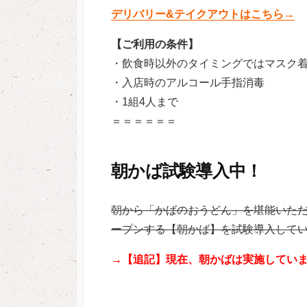
デリバリー&テイクアウトはこちら→
【ご利用の条件】
・飲食時以外のタイミングではマスク
・入店時のアルコール手指消毒
・1組4人まで
＝＝＝＝＝＝
朝かば試験導入中！
朝から「かばのおうどん」を堪能いただ
ープンする【朝かば】を試験導入して
→【追記】現在、朝かばは実施してい