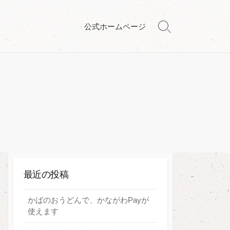
公式ホームページ
検
索
切
り
替
え
最近の投稿
かばのおうどんで、かながわPayが
使えます