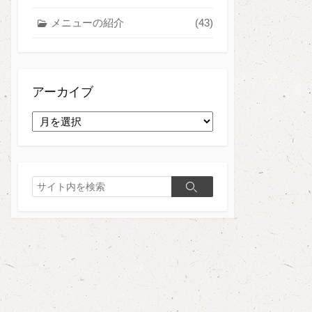
メニューの紹介
(43)
アーカイブ
ア
ー
カ
イ
ブ
検
検
索
索