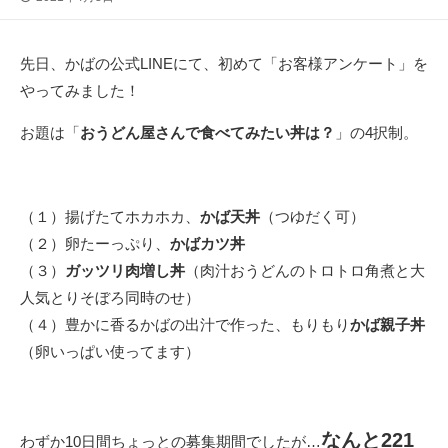
開
日
先日、かばの公式LINEにて、初めて「お客様アンケート」を
やってみました！
お題は「
おうどん屋さんで食べてみたい丼は？
」の4択制。
（１）揚げたてホカホカ、
かば天丼
（つゆだく可）
（２）卵たーっぷり、
かばカツ丼
（３）
ガッツリ肉増し丼
（肉汁おうどんのトロトロ角煮と大
人気とりそぼろ同時のせ）
（４）豊かに香るかばの出汁で作った、もりもり
かば親子丼
（卵いっぱい使ってます）
なんと221
わずか10日間ちょっとの募集期間でしたが…