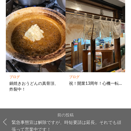
ブログ
ブログ
鍋焼きおうどんの真骨頂、
祝！開業13周年！心機一転…
炸裂中！
前の投稿
緊急事態宣は解除ですが、時短要請は延長。それでも頑
張って営業中です！