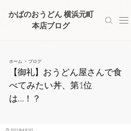
コ
ン
かばのおうどん 横浜元町
テ
検
メ
本店ブログ
ン
索
ニ
ツ
切
ュ
へ
り
ー
替
ス
え
キ
ホーム
>
ブログ
ッ
プ
【御礼】おうどん屋さんで食
べてみたい丼、第1位
は…！？
公
2021年4月3日