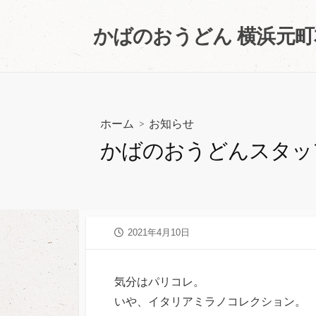
コ
ン
かばのおうどん 横浜元
テ
ン
ツ
へ
ス
ホーム
>
お知らせ
キ
かばのおうどんスタッ
ッ
プ
公
2021年4月10日
開
日
気分はパリコレ。
いや、イタリアミラノコレクション。