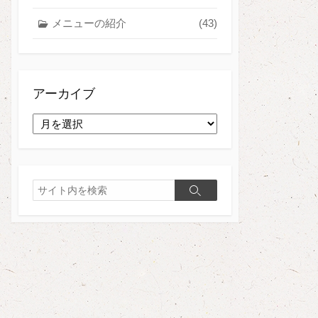
メニューの紹介
(43)
アーカイブ
ア
ー
カ
イ
ブ
検
検
索
索