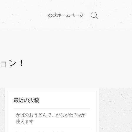
公式ホームページ
検
索
切
り
替
え
ョン！
最近の投稿
かばのおうどんで、かながわPayが
使えます