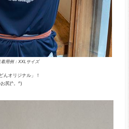
着用例：XXLサイズ
どんオリジナル」！
尻(^。^)