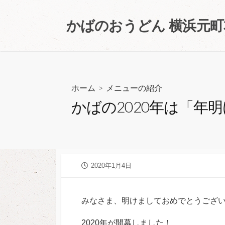
コ
ン
かばのおうどん 横浜元
テ
ン
ツ
へ
ス
ホーム
>
メニューの紹介
キ
かばの2020年は「年
ッ
プ
公
2020年1月4日
開
日
みなさま、明けましておめでとうござ
2020年が開幕しました！