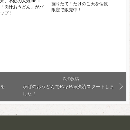
来、不動の人気No.1
掘りたて！たけのこ天を個数
る「肉汁おうどん」がパ
限定で販売中！
アップ！
次の投稿
ンを
かばのおうどんでPay Pay決済スタートしま
した！