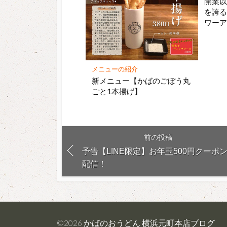
開業以
を誇
ワー
メニューの紹介
新メニュー【かばのごぼう丸
ごと1本揚げ】
前の投稿
予告【LINE限定】お年玉500円クーポ
配信！
©2026
かばのおうどん 横浜元町本店ブログ