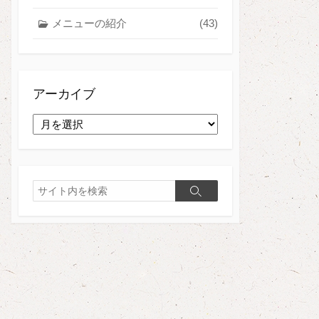
メニューの紹介
(43)
アーカイブ
ア
ー
カ
イ
ブ
検
検
索
索