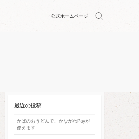
公式ホームページ
検
索
切
り
替
え
最近の投稿
かばのおうどんで、かながわPayが
使えます