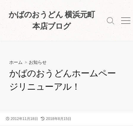
コ
ン
かばのおうどん 横浜元町
テ
検
メ
本店ブログ
ン
索
ニ
ツ
切
ュ
へ
り
ー
替
ス
え
キ
ホーム
>
お知らせ
ッ
プ
かばのおうどんホームペー
ジリニューアル！
公
2012年11月18日
最
2018年8月15日
開
終
日
更